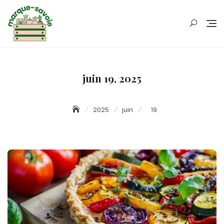
Skip
to
content
juin 19, 2025
2025
juin
19